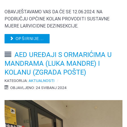
OBAVJEŠTAVAMO VAS DA ĆE SE 12.06.2024. NA
PODRUČJU OPĆINE KOLAN PROVODITI SUSTAVNE
MJERE LARVICIDNE DEZINSEKCIJE.
OPŠIRNIJE...
AED UREĐAJI S ORMARIĆIMA U
MANDRAMA (LUKA MANDRE) I
KOLANU (ZGRADA POŠTE)
KATEGORIJA:
AKTUALNOSTI
OBJAVLJENO: 24 SVIBANJ 2024