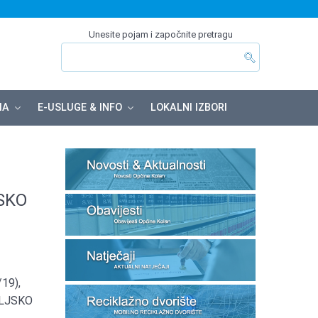
Unesite pojam i započnite pretragu
MA
E-USLUGE & INFO
LOKALNI IZBORI
SKO
/19),
ELJSKO