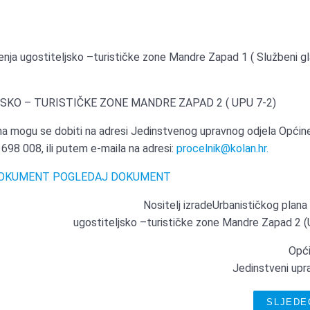
)
nja ugostiteljsko –turističke zone Mandre Zapad 1 ( Službeni gl
KO – TURISTIČKE ZONE MANDRE ZAPAD 2 ( UPU 7-2)
ana mogu se dobiti na adresi Jedinstvenog upravnog odjela Općin
698 008, ili putem e-maila na adresi:
procelnik@kolan.hr
.
OKUMENT POGLEDAJ DOKUMENT
Nositelj izradeUrbanističkog plana
ugostiteljsko –turističke zone Mandre Zapad 2 
Opći
Jedinstveni upra
SLJEDE