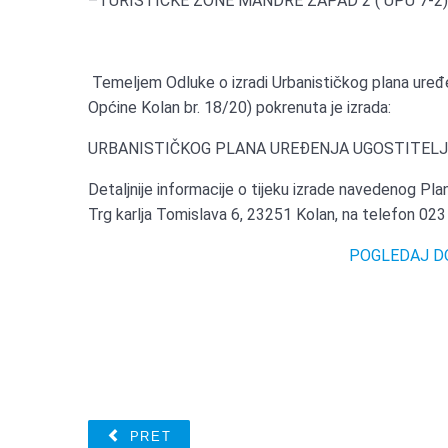
–TURISTIČKE ZONE MANDRE ZAPAD 2 ( UPU 7-2
Temeljem Odluke o izradi Urbanističkog plana uređe
Općine Kolan br. 18/20) pokrenuta je izrada:
URBANISTIČKOG PLANA UREĐENJA UGOSTITELJS
Detaljnije informacije o tijeku izrade navedenog Pl
Trg karlja Tomislava 6, 23251 Kolan, na telefon 023 
POGLEDAJ D
PRET