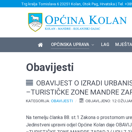
Trg kralja Tomislava 6 23251 Kolan, Otok Pag, Hrvatska | Tel. +38
OPĆINSKA UPRAVA
LAG
MJEŠTA
Obavijesti
OBAVIJEST O IZRADI URBAN
–TURISTIČKE ZONE MANDRE ZAPA
KATEGORIJA:
OBAVIJESTI
OBJAVLJENO: 12 OŽUJA
Na temelju članka 88. st.1 Zakona o prostornom ure
Jedinstveni upravni odjel Općine Kolan daje 