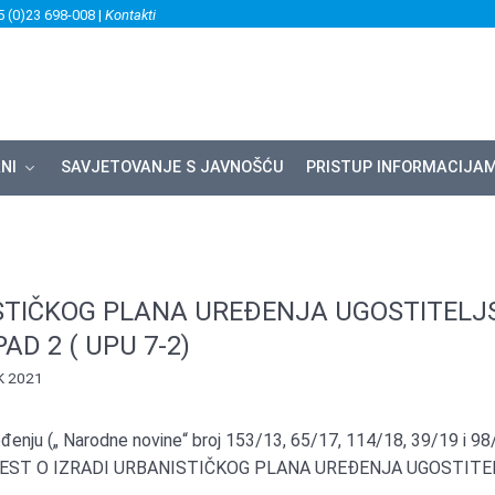
5 (0)23 698-008 |
Kontakti
NI
SAVJETOVANJE S JAVNOŠĆU
PRISTUP INFORMACIJA
ISTIČKOG PLANA UREĐENJA UGOSTITELJ
D 2 ( UPU 7-2)
K 2021
đenju („ Narodne novine“ broj 153/13, 65/17, 114/18, 39/19 i 98
OBAVIJEST O IZRADI URBANISTIČKOG PLANA UREĐENJA UGOSTIT