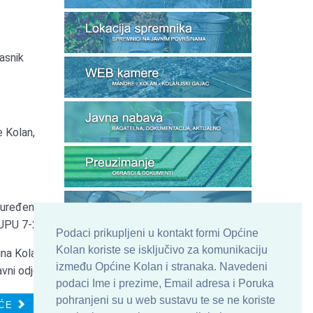
asnik
e Kolan,
 uređenja
(UPU 7-2)
Podaci prikupljeni u kontakt formi Općine
Kolan koriste se isključivo za komunikaciju
na Kolan
između Općine Kolan i stranaka. Navedeni
vni odjel
podaci Ime i prezime, Email adresa i Poruka
pohranjeni su u web sustavu te se ne koriste
ĆE