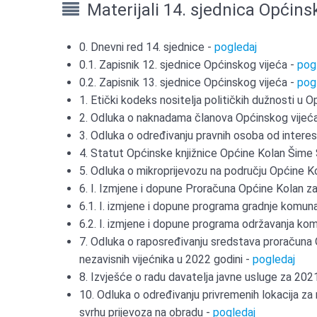
Materijali 14. sjednica Općins
0. Dnevni red 14. sjednice -
pogledaj
0.1. Zapisnik 12. sjednice Općinskog vijeća -
pog
0.2. Zapisnik 13. sjednice Općinskog vijeća -
pog
1. Etički kodeks nositelja političkih dužnosti u 
2. Odluka o naknadama članova Općinskog vijeća 
3. Odluka o određivanju pravnih osoba od interes
4. Statut Općinske knjižnice Općine Kolan Šime
5. Odluka o mikroprijevozu na području Općine K
6. I. Izmjene i dopune Proračuna Općine Kolan z
6.1. I. izmjene i dopune programa gradnje komuna
6.2. I. izmjene i dopune programa održavanja kom
7. Odluka o raposređivanju sredstava proračuna O
nezavisnih vijećnika u 2022 godini -
pogledaj
8. Izvješće o radu davatelja javne usluge za 2021
10. Odluka o određivanju privremenih lokacija za
svrhu prijevoza na obradu -
pogledaj