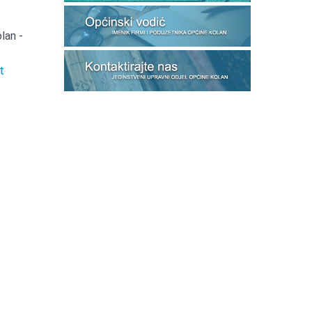
t
lan -
t