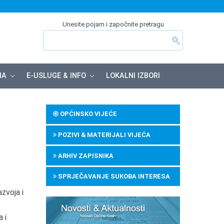
Unesite pojam i započnite pretragu
MA
E-USLUGE & INFO
LOKALNI IZBORI
OPĆINSKO VIJEĆE
POZIVI & MATERIJALI VIJEĆA
ARHIV ZAPISNIKA
SPRJEČAVANJE SUKOBA INTERESA
zvoja i
 i