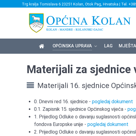
Trg kralja Tomislava 6 23251 Kolan, Otok Pag, Hrvatska | Tel. +38
OPĆINSKA UPRAVA
LAG
MJEŠTA
Materijali za sjednice 
Materijali 16. sjednice Općins
0. Dnevni red 16. sjednice -
pogledaj dokument
0.1. Zapisnik 15. sjednice Općinskog vijeća -
pog
1. Prijedlog Odluke o davanju suglasnosti općins
fondova Europske unije -
pogledaj dokument
2. Prijedlog Odluke o davanju suglasnosti općins