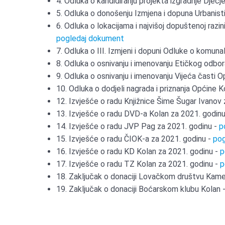
4. Odluka o kandidiranju projekta izgradnje Dječj
5. Odluka o donošenju Izmjena i dopuna Urbanisti
6. Odluka o lokacijama i najvišoj dopuštenoj raz
pogledaj dokument
7. Odluka o III. Izmjeni i dopuni Odluke o komun
8. Odluka o osnivanju i imenovanju Etičkog odbo
9. Odluka o osnivanju i imenovanju Vijeća časti 
10. Odluka o dodjeli nagrada i priznanja Općine 
12. Izvješće o radu Knjižnice Šime Šugar Ivanov
13. Izvješće o radu DVD-a Kolan za 2021. godin
14. Izvješće o radu JVP Pag za 2021. godinu -
p
15. Izvješće o radu ČIOK-a za 2021. godinu -
pog
16. Izvješće o radu KD Kolan za 2021. godinu -
p
17. Izvješće o radu TZ Kolan za 2021. godinu -
p
18. Zaključak o donaciji Lovačkom društvu Kame
19. Zaključak o donaciji Boćarskom klubu Kolan 