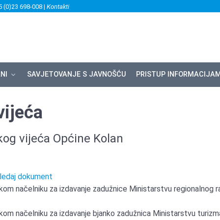
5 (0)23 698-008 |
Kontakti
NI
SAVJETOVANJE S JAVNOŠĆU
PRISTUP INFORMACIJA
vijeća
kog vijeća Općine Kolan
ledaj dokument
kom načelniku za izdavanje zadužnice Ministarstvu regionalnog ra
kom načelniku za izdavanje bjanko zadužnica Ministarstvu turizma