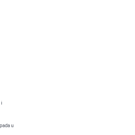
 i
tpada u