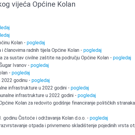
kog vijeća Općine Kolan
ledaj
ledaj
Općinu Kolan -
pogledaj
i članovima radnih tijela Općine Kolan -
pogledaj
a za sustav civilne zaštite na području Općine Kolan -
pogledaj
 Šugar Ivanov -
pogledaj
olan -
pogledaj
a 2022 godinu -
pogledaj
lne infrastrukture u 2022 godini -
pogledaj
unalne infrastrukture u 2022 godini -
pogledaj
pćine Kolan za redovito godišnje financiranje političkih stranaka
. godinu Čistoće i održavanja Kolan d.o.o. -
pogledaj
 razvrstavanje otpada i privremeno skladištenje pojedinih vrsta o