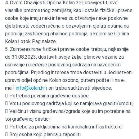
4. Ovom Obavijesti Općina Kolan želi obavijestiti sve
vlasnike predmetnog zemljišta, kao i ostale fizičke i pravne
osobe koje imaju neki interes za otvaranje neke poslovne
djelatnosti, vodeći računa o dozvoljenim djelatnostima na
području zaštićenog obalnog područja, u kojem se Općina
Kolan i otok Pag nalaze.
5. Zainteresirane fizičke i pravne osobe trebaju, najkasnije
do 31.08.2023. dostaviti svoje želje, planove vezane za
osnivanje i uređenje poslovnog sadržaja na navedenim
područjima. Prijedlog interesa treba dostaviti u Jedinstveni
upravni odjel općine Kolan osobno, putem pošte ili na e-
mail:
info@kolan.hr
i on treba sadržavati slijedeće:
 Potrebna površina građevne čestice;
 Vrstu poslovnog sadržaja koji se namjerava graditi/urediti;
 Veličinu i visinu građevina/zgrada koje su im potrebne na
toj građevnoj čestici;
 Potrebe za priključcima na komunalnu infrastrukturu;
 Broj osoba koje planiraju zaposliti.