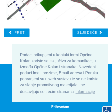
PRET
SLJEDEĆE
Podaci prikupljeni u kontakt formi Općine
Kolan koriste se isključivo za komunikaciju
između Općine Kolan i stranaka. Navedeni
© Općina Kolan , Općinska uprava 2016 - 2026
podaci Ime i prezime, Email adresa i Poruka
Develop & Host by
TJstudio.info
pohranjeni su u web sustavu te se ne koriste
za slanje promotivnog materijala i ne
| Uvjeti korištenja
| Kontakt
| Formular
dostavljaju se trećim stranama
informacije
| Impressum
Prihvaćam
Na vrh